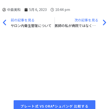
中島美和
5月 6, 2023
10:44 pm
Prev
前の記事を見る
次の記事を見る
サロン内衛生管理について
医師の私が病院ではなくアイペディを選んだ理由
プレート式 と
ORA®シュパンゲ
どちらがオススメ？
プレート式 VS ORA®シュパンゲ 比較する