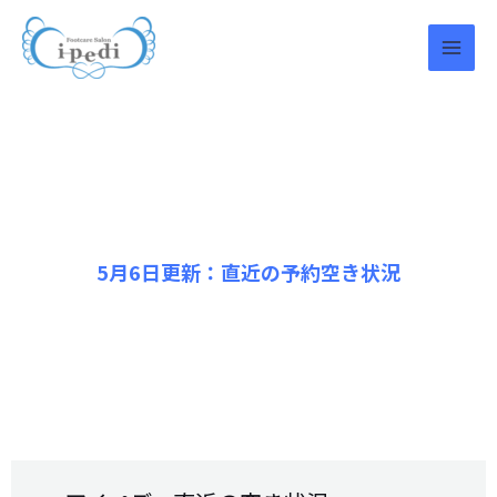
内
容
を
ス
キ
ッ
プ
5月6日更新：直近の予約空き状況